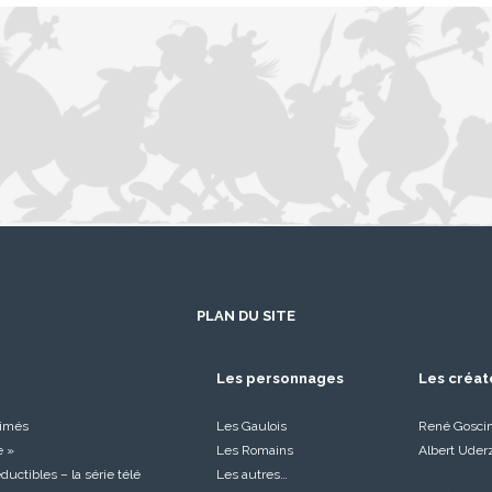
PLAN DU SITE
Les personnages
Les créat
nimés
Les Gaulois
René Gosci
e »
Les Romains
Albert Uder
réductibles – la série télé
Les autres…