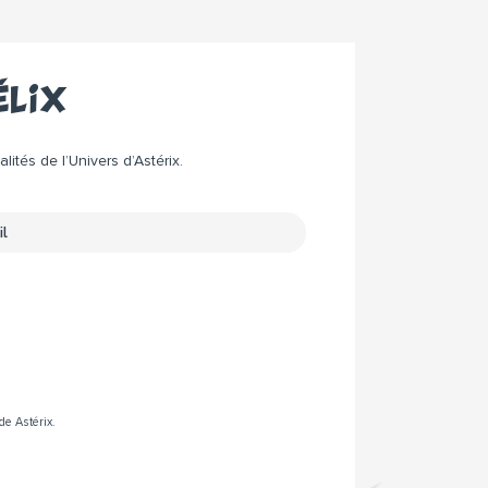
élix
ités de l’Univers d’Astérix.
de Astérix.