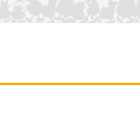
NOUS CONTACTER
Mentions légales
–
Conditions Générales d’Utilisation
–
Données
personnelles
–
Charte sur les cookies
–
Manuscrits
ASTERIX
OBELIX
IDEFIX
/ © 2025 LES ÉDITIONS ALBERT RENÉ / GOSCINNY -
®
®
®
UDERZO