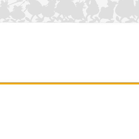
NOUS CONTACTER
Mentions légales
–
Conditions Générales d’Utilisation
–
Données
personnelles
–
Charte sur les cookies
–
Manuscrits
ASTERIX
OBELIX
IDEFIX
/ © 2025 LES ÉDITIONS ALBERT RENÉ / GOSCINNY -
®
®
®
UDERZO