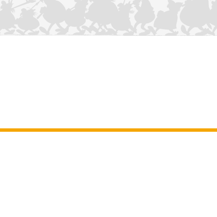
NOUS CONTACTER
Mentions légales
–
Conditions Générales d’Utilisation
–
Données
personnelles
–
Charte sur les cookies
–
Manuscrits
ASTERIX
OBELIX
IDEFIX
/ © 2025 LES ÉDITIONS ALBERT RENÉ / GOSCINNY -
®
®
®
UDERZO