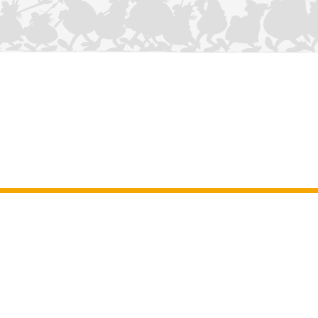
NOUS CONTACTER
Mentions légales
–
Conditions Générales d’Utilisation
–
Données
personnelles
–
Charte sur les cookies
–
Manuscrits
ASTERIX
OBELIX
IDEFIX
/ © 2025 LES ÉDITIONS ALBERT RENÉ / GOSCINNY -
®
®
®
UDERZO