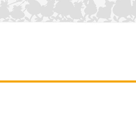
NOUS CONTACTER
Mentions légales
–
Conditions Générales d’Utilisation
–
Données
personnelles
–
Charte sur les cookies
–
Manuscrits
ASTERIX
OBELIX
IDEFIX
/ © 2025 LES ÉDITIONS ALBERT RENÉ / GOSCINNY -
®
®
®
UDERZO