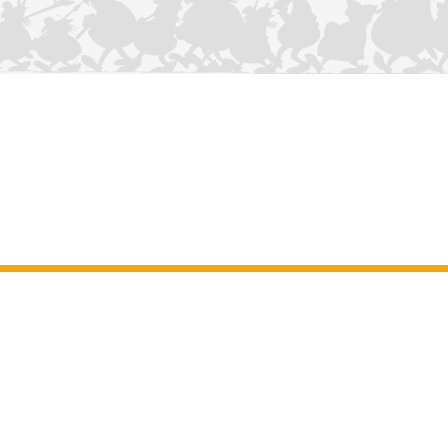
NOUS CONTACTER
Mentions légales
–
Conditions Générales d’Utilisation
–
Données
personnelles
–
Charte sur les cookies
–
Manuscrits
ASTERIX
OBELIX
IDEFIX
/ © 2025 LES ÉDITIONS ALBERT RENÉ / GOSCINNY -
®
®
®
UDERZO