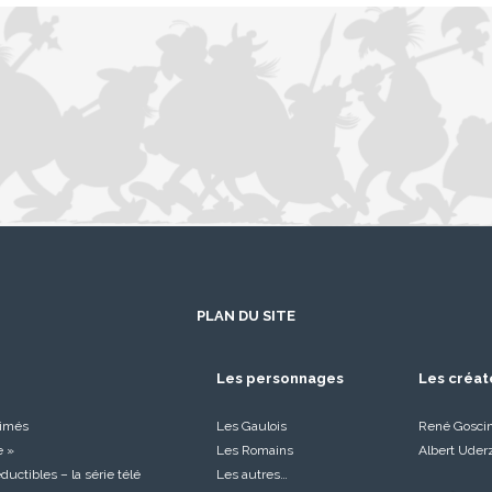
PLAN DU SITE
Les personnages
Les créat
nimés
Les Gaulois
René Gosci
e »
Les Romains
Albert Uder
réductibles – la série télé
Les autres…