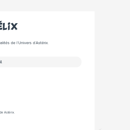
élix
ités de l’Univers d’Astérix.
de Astérix.