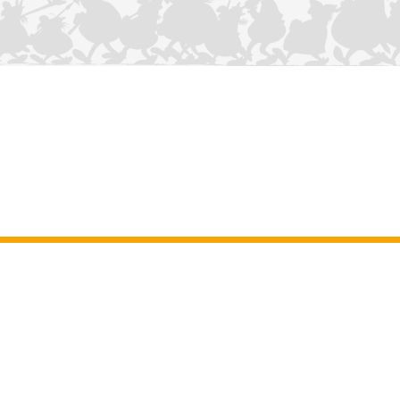
NOUS CONTACTER
Mentions légales
–
Conditions Générales d’Utilisation
–
Données
personnelles
–
Charte sur les cookies
–
Manuscrits
ASTERIX
OBELIX
IDEFIX
/ © 2025 LES ÉDITIONS ALBERT RENÉ / GOSCINNY -
®
®
®
UDERZO