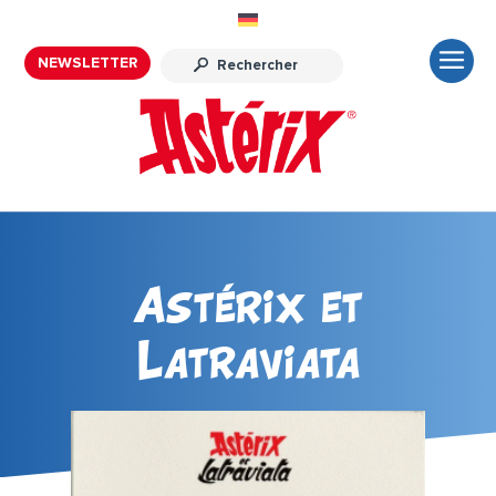
NEWSLETTER
Astérix et
Latraviata