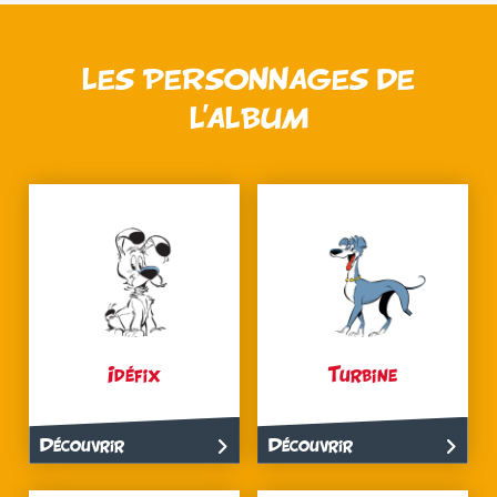
LES PERSONNAGES DE
L’ALBUM
Idéfix
Turbine
Découvrir
Découvrir