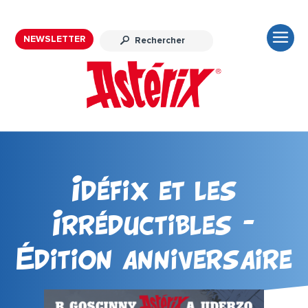
NEWSLETTER
Idéfix et les
Irréductibles –
Édition anniversaire