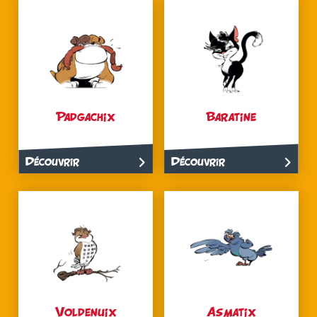
Padgachix
Baratine
Découvrir
Découvrir
Voldenuix
Asmatix