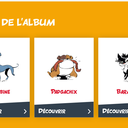
DE L’ALBUM
bine
Padgachix
Bara
r
Découvrir
Découvri