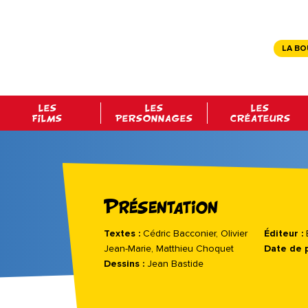
LA BO
LES
LES
LES
FILMS
PERSONNAGES
CRÉATEURS
Présentation
Textes :
Cédric Bacconier, Olivier
Éditeur :
É
Jean-Marie, Matthieu Choquet
Date de 
Dessins :
Jean Bastide