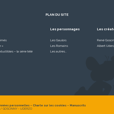
PLAN DU SITE
Les personnages
Les créat
nimés
Les Gaulois
René Gosci
e »
Les Romains
Albert Uder
réductibles – la série télé
Les autres…
nnées personnelles
–
Charte sur les cookies
–
Manuscrits
 / GOSCINNY - UDERZO