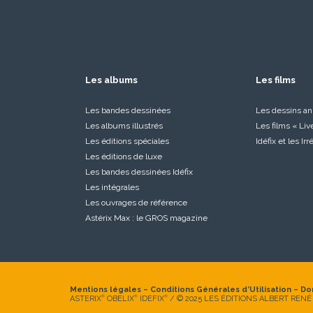
Les albums
Les films
Les bandes dessinées
Les dessins a
Les albums illustrés
Les films « Liv
Les éditions spéciales
Idéfix et les Ir
Les éditions de luxe
Les bandes dessinées Idéfix
Les intégrales
Les ouvrages de référence
Astérix Max : le GROS magazine
Mentions légales
–
Conditions Générales d’Utilisation
–
Do
ASTERIX
OBELIX
IDEFIX
/ © 2025 LES ÉDITIONS ALBERT RENÉ
®
®
®