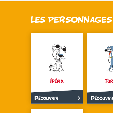
LES PERSONNAGES 
Idéfix
Tur
Découvrir
Découvri