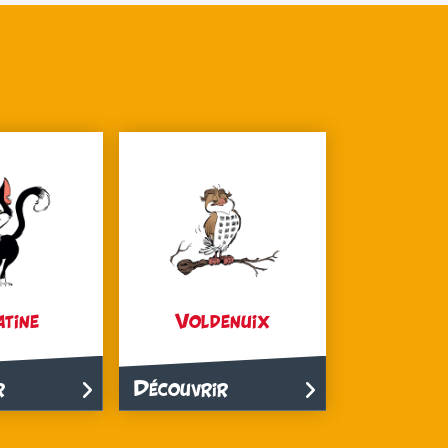
tine
Voldenuix
r
Découvrir