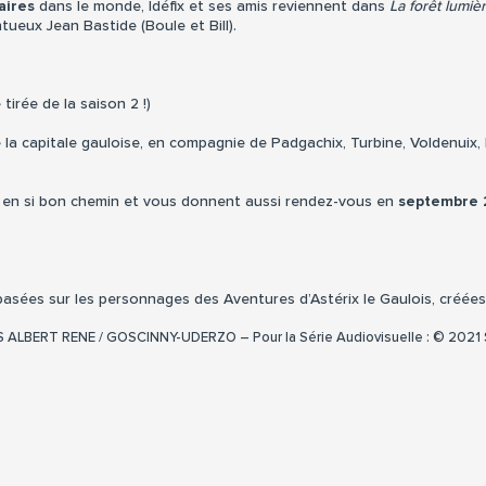
aires
dans le monde, Idéfix et ses amis reviennent dans
La forêt lumiè
tueux Jean Bastide (Boule et Bill).
tirée de la saison 2 !)
la capitale gauloise, en compagnie de Padgachix, Turbine, Voldenuix, 
as en si bon chemin et vous donnent aussi rendez-vous en
septembre
t basées sur les personnages des Aventures d’Astérix le Gaulois, créé
NS ALBERT RENE / GOSCINNY-UDERZO – Pour la Série Audiovisuelle : © 2