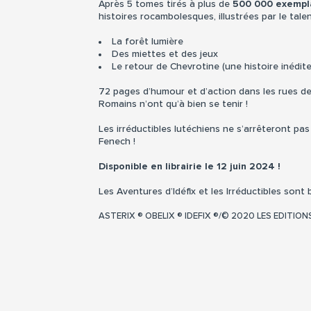
Après 5 tomes tirés à plus de
500 000 exempl
histoires rocambolesques, illustrées par le talen
La forêt lumière
Des miettes et des jeux
Le retour de Chevrotine (une histoire inédite 
72 pages d’humour et d’action dans les rues de 
Romains n’ont qu’à bien se tenir !
Les irréductibles lutéchiens ne s’arrêteront p
Fenech !
Disponible en librairie le 12 juin 2024 !
Les Aventures d’Idéfix et les Irréductibles son
ASTERIX ® OBELIX ® IDEFIX ®/© 2020 LES EDITIO