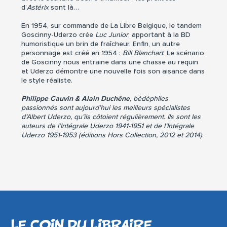
d’
Astérix
sont là…
En 1954, sur commande de La Libre Belgique, le tandem
Goscinny-Uderzo crée
Luc Junior
, apportant à la BD
humoristique un brin de fraîcheur. Enfin, un autre
personnage est créé en 1954 :
Bill Blanchart
. Le scénario
de Goscinny nous entraine dans une chasse au requin
et Uderzo démontre une nouvelle fois son aisance dans
le style réaliste.
Philippe Cauvin & Alain Duchêne
, bédéphiles
passionnés sont aujourd’hui les meilleurs spécialistes
d’Albert Uderzo, qu’ils côtoient régulièrement. Ils sont les
auteurs de l’Intégrale Uderzo 1941-1951 et de l’Intégrale
Uderzo 1951-1953 (éditions Hors Collection, 2012 et 2014)
.
LE COIN DU LIBRAIRE