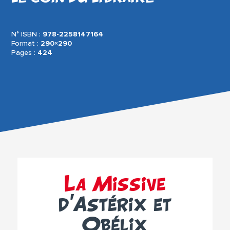
N° ISBN :
978-2258147164
Format :
290×290
Pages :
424
La Missive
d’Astérix et
Obélix