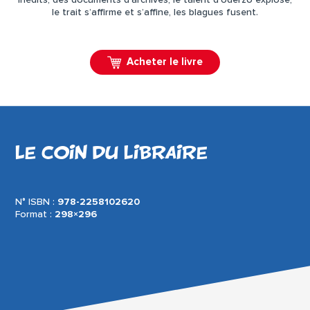
inédits, des documents d’archives, le talent d’Uderzo explose,
le trait s’affirme et s’affine, les blagues fusent.
Acheter le livre
LE COIN DU LIBRAIRE
N° ISBN :
978-2258102620
Format :
298×296