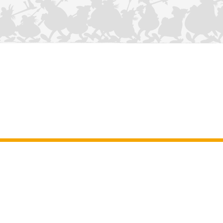
NOUS CONTACTER
Mentions légales
–
Conditions Générales d’Utilisation
–
Données
personnelles
–
Charte sur les cookies
–
Manuscrits
ASTERIX
OBELIX
IDEFIX
/ © 2025 LES ÉDITIONS ALBERT RENÉ / GOSCINNY -
®
®
®
UDERZO