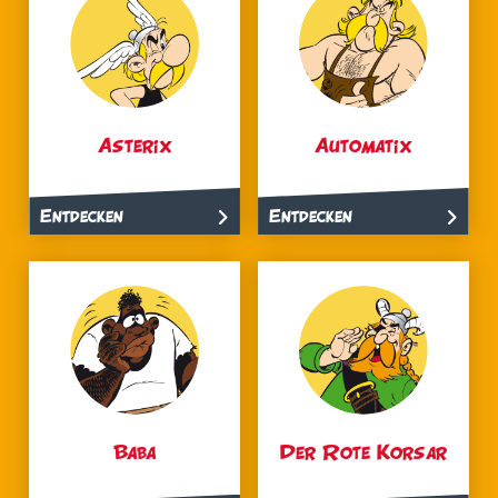
Asterix
Automatix
Entdecken
Entdecken
Baba
Der Rote Korsar