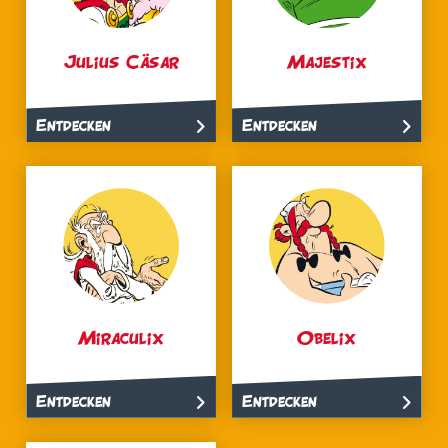
Julius Cäsar
Majestix
Entdecken
Entdecken
Miraculix
Obelix
Entdecken
Entdecken