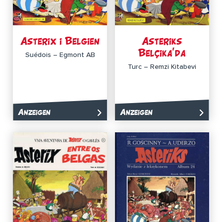
Asterix i Belgien
Asteriks
Belçika’da
Suédois – Egmont AB
Turc – Remzi Kitabevi
Anzeigen
Anzeigen