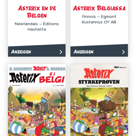
Asterix en de
Asterix Belgiassa
Belgen
Finnois – Egmont
Kustannus OY AB
Néerlandais – Éditions
Hachette
Anzeigen
Anzeigen