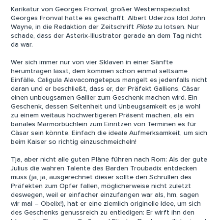
Karikatur von Georges Fronval, großer Westernspezialist
Georges Fronval hatte es geschafft, Albert Uderzos Idol John
Wayne, in die Redaktion der Zeitschrift
Pilote
zu lotsen. Nur
schade, dass der Asterix-Illustrator gerade an dem Tag nicht
da war.
Wer sich immer nur von vier Sklaven in einer Sänfte
herumtragen lässt, dem kommen schon einmal seltsame
Einfälle. Caligula Alavacomgetepus mangelt es jedenfalls nicht
daran und er beschließt, dass er, der Präfekt Galliens, Cäsar
einen unbeugsamen Gallier zum Geschenk machen wird. Ein
Geschenk, dessen Seltenheit und Unbeugsamkeit es ja wohl
zu einem weitaus hochwertigeren Präsent machen, als ein
banales Marmorbüchlein zum Einritzen von Terminen es für
Cäsar sein könnte. Einfach die ideale Aufmerksamkeit, um sich
beim Kaiser so richtig einzuschmeicheln!
Tja, aber nicht alle guten Pläne führen nach Rom: Als der gute
Julius die wahren Talente des Barden Troubadix entdecken
muss (ja, ja, ausgerechnet dieser sollte den Schrullen des
Präfekten zum Opfer fallen, möglicherweise nicht zuletzt
deswegen, weil er einfacher einzufangen war als, hm, sagen
wir mal – Obelix!), hat er eine ziemlich originelle Idee, um sich
des Geschenks genussreich zu entledigen: Er wirft ihn den