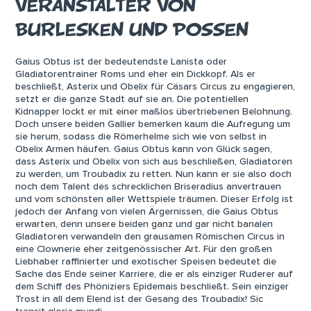
VERANSTALTER VON
BURLESKEN UND POSSEN
Gaius Obtus ist der bedeutendste Lanista oder
Gladiatorentrainer Roms und eher ein Dickkopf. Als er
beschließt, Asterix und Obelix für Cäsars Circus zu engagieren,
setzt er die ganze Stadt auf sie an. Die potentiellen
Kidnapper lockt er mit einer maßlos übertriebenen Belohnung.
Doch unsere beiden Gallier bemerken kaum die Aufregung um
sie herum, sodass die Römerhelme sich wie von selbst in
Obelix Armen häufen. Gaius Obtus kann von Glück sagen,
dass Asterix und Obelix von sich aus beschließen, Gladiatoren
zu werden, um Troubadix zu retten. Nun kann er sie also doch
noch dem Talent des schrecklichen Briseradius anvertrauen
und vom schönsten aller Wettspiele träumen. Dieser Erfolg ist
jedoch der Anfang von vielen Ärgernissen, die Gaius Obtus
erwarten, denn unsere beiden ganz und gar nicht banalen
Gladiatoren verwandeln den grausamen Römischen Circus in
eine Clownerie eher zeitgenössischer Art. Für den großen
Liebhaber raffinierter und exotischer Speisen bedeutet die
Sache das Ende seiner Karriere, die er als einziger Ruderer auf
dem Schiff des Phöniziers Epidemais beschließt. Sein einziger
Trost in all dem Elend ist der Gesang des Troubadix! Sic