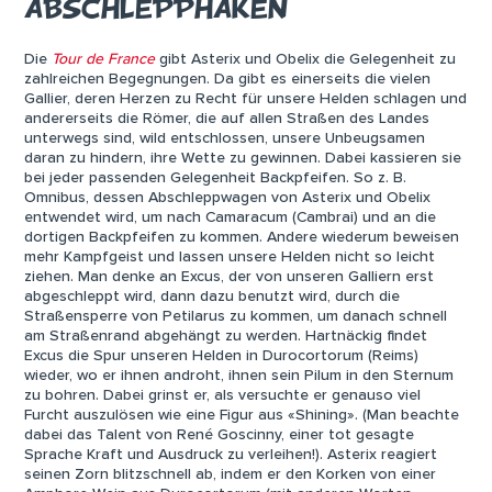
ABSCHLEPPHAKEN
Die
Tour de France
gibt Asterix und Obelix die Gelegenheit zu
zahlreichen Begegnungen. Da gibt es einerseits die vielen
Gallier, deren Herzen zu Recht für unsere Helden schlagen und
andererseits die Römer, die auf allen Straßen des Landes
unterwegs sind, wild entschlossen, unsere Unbeugsamen
daran zu hindern, ihre Wette zu gewinnen. Dabei kassieren sie
bei jeder passenden Gelegenheit Backpfeifen. So z. B.
Omnibus, dessen Abschleppwagen von Asterix und Obelix
entwendet wird, um nach Camaracum (Cambrai) und an die
dortigen Backpfeifen zu kommen. Andere wiederum beweisen
mehr Kampfgeist und lassen unsere Helden nicht so leicht
ziehen. Man denke an Excus, der von unseren Galliern erst
abgeschleppt wird, dann dazu benutzt wird, durch die
Straßensperre von Petilarus zu kommen, um danach schnell
am Straßenrand abgehängt zu werden. Hartnäckig findet
Excus die Spur unseren Helden in Durocortorum (Reims)
wieder, wo er ihnen androht, ihnen sein Pilum in den Sternum
zu bohren. Dabei grinst er, als versuchte er genauso viel
Furcht auszulösen wie eine Figur aus «Shining». (Man beachte
dabei das Talent von René Goscinny, einer tot gesagte
Sprache Kraft und Ausdruck zu verleihen!). Asterix reagiert
seinen Zorn blitzschnell ab, indem er den Korken von einer