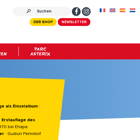
DER SHOP
NEWSLETTER
PARC
REN
ASTERIX
ge als Einzelalbum
:
 Erstauflage des
970 bei Ehapa
er
: Gudrun Penndorf