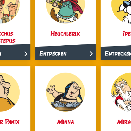
cchus
Heuchlerix
Ide
etepus
n
Entdecken
Entdecke
r Panix
Minna
Mira