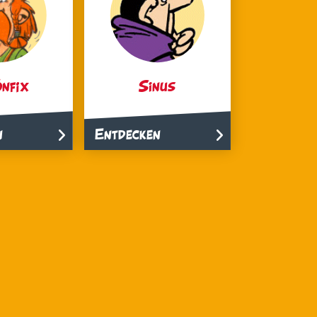
nfix
Sinus
n
Entdecken