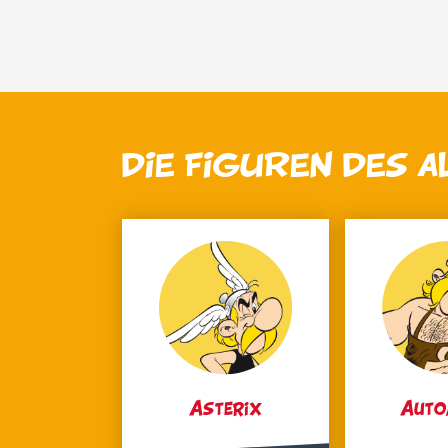
DIE FIGUREN DES 
Asterix
Auto