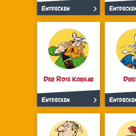
Entdecken
Entdecke
Der Rote Korsar
Dre
Entdecken
Entdecke