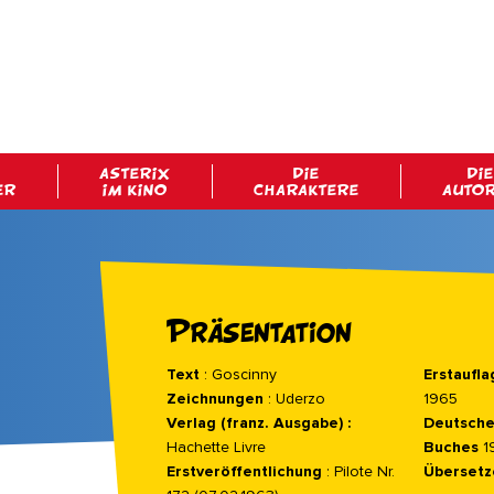
ASTERIX
DIE
DIE
ER
IM KINO
CHARAKTERE
AUTO
Präsentation
Text
: Goscinny
Erstaufla
Zeichnungen
: Uderzo
1965
Verlag
(franz. Ausgabe) :
Deutsche
Hachette Livre
Buches
1
Erstveröffentlichung
: Pilote Nr.
Übersetz