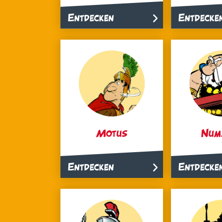
Entdecken
Entdecke
Motus
Num
Entdecken
Entdecke