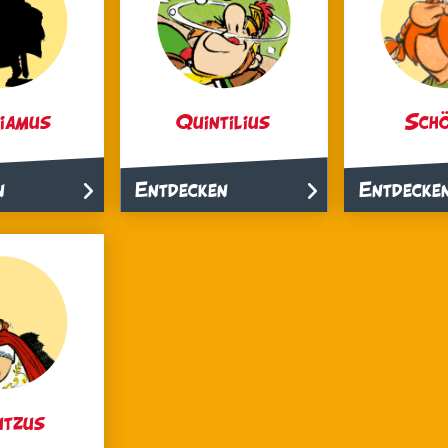
iamus
Quintilius
Schö
n
Entdecken
Entdecke
utzus