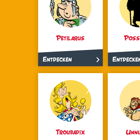
Petilarus
Poss
Entdecken
Entdecke
Troubadix
Unn