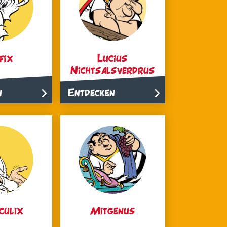
fix
Lucius
Nichtsalsverdrus
n
Entdecken
culix
Mitgenus