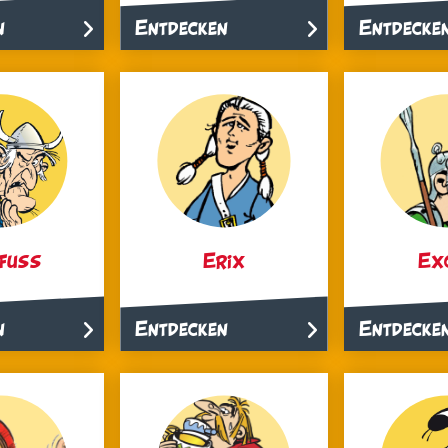
n
Entdecken
Entdecke
ifuss
Erix
Ex
n
Entdecken
Entdecke