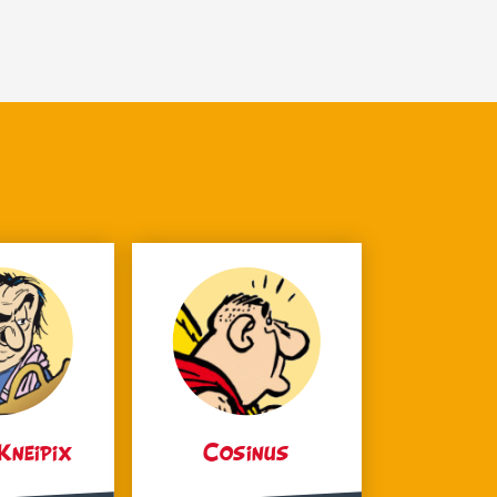
Kneipix
Cosinus