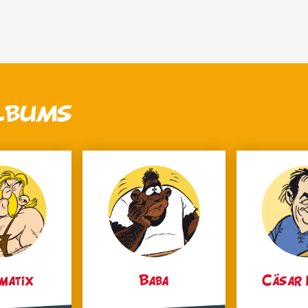
ALBUMS
matix
Baba
Cäsar 