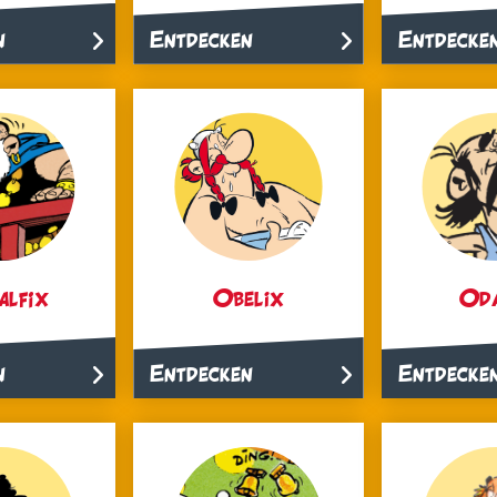
n
Entdecken
Entdecke
alfix
Obelix
Oda
n
Entdecken
Entdecke