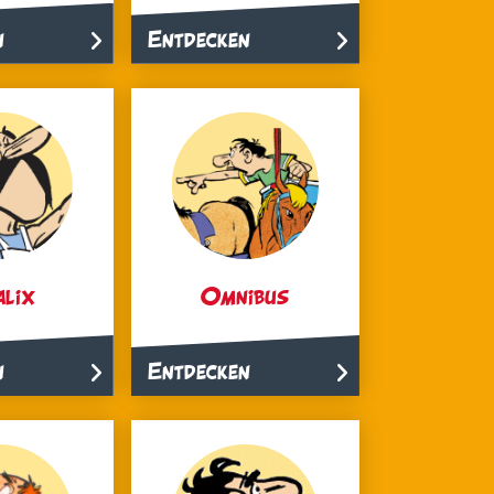
n
Entdecken
lix
Omnibus
n
Entdecken