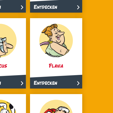
n
Entdecken
cus
Flavia
n
Entdecken