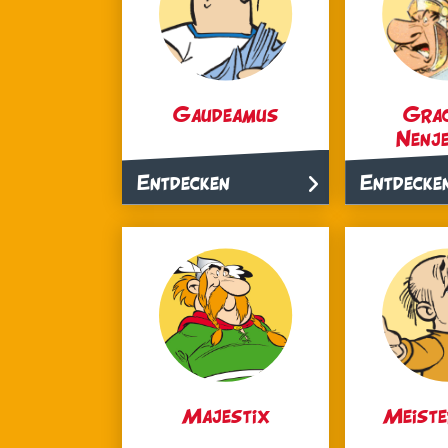
Gaudeamus
Gra
Nenj
Entdecken
Entdecke
Majestix
Meiste