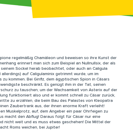
n Spione regelmäßig Chamäleon und beweisen so ihre Kunst der
nhang erinnert man sich zum Beispiel an Nullnullsix, der als
n seinem Sockel herab beobachtet, oder auch an Caligula
llerdings) auf Caligulaminix getrimmt wurde, um im
s zu kommen. Bei Ginfiz, dem ägyptischen Spion in Cäsars
twendigste beschränkt. Es genügt ihm in der Tat, seinen
rschurz zu tauschen, um der Wachsamkeit von Asterix auf der
ung funktioniert also und er kommt schnell zu Cäsar zurück,
ritte zu erzählen, die beim Bau des Palastes von Kleopatra
inen Zaubertrank aus, der ihnen enorme Kraft verleiht!
ten Muskelprotz, auf, dem Angeber ein paar Ohrfeigen zu
us macht den Abflug! Daraus folgt für Cäsar nur eine
sind nicht weit und es muss etwas geschehen! Die Mittel der
cht Roms weichen, bei Jupiter!