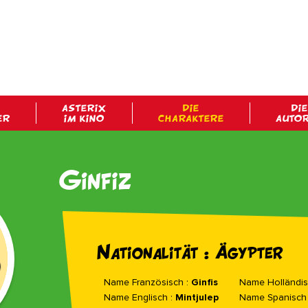
ASTERIX
DIE
DIE
ER
IM KINO
CHARAKTERE
AUTO
Ginfiz
Nationalität : Ägypter
Name Französisch :
Ginfis
Name Holländis
Name Englisch :
Mintjulep
Name Spanisch