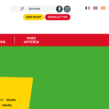
DER SHOP
NEWSLETTER
PARC
REN
ASTERIX
ch :
Ginfis
 :
Ginfis