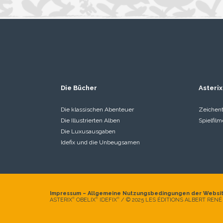
Die Bücher
Asterix
Die klassischen Abenteuer
Zeichent
Die Illustrierten Alben
Spielfilm
Die Luxusausgaben
Idefix und die Unbeugsamen
Impressum
–
Allgemeine Nutzungsbedingungen der Websi
ASTERIX
OBELIX
IDEFIX
/ © 2025 LES ÉDITIONS ALBERT RENÉ
®
®
®