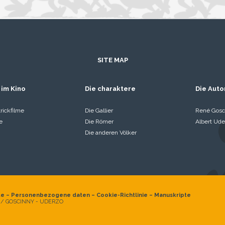
SITE MAP
 im Kino
Die charaktere
Die Auto
rickfilme
Die Gallier
René Gosc
e
Die Römer
Albert Ude
Die anderen Völker
te
–
Personenbezogene daten
–
Cookie-Richtlinie
–
Manuskripte
 / GOSCINNY - UDERZO