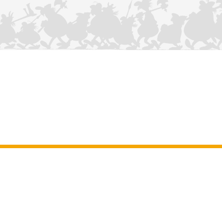
KONTAKTIEREN SIE UNS
Impressum
–
Allgemeine Nutzungsbedingungen der Website
–
Personenbezogene daten
–
Cookie-Richtlinie
–
Manuskripte
ASTERIX
OBELIX
IDEFIX
/ © 2025 LES ÉDITIONS ALBERT RENÉ / GOSCINNY -
®
®
®