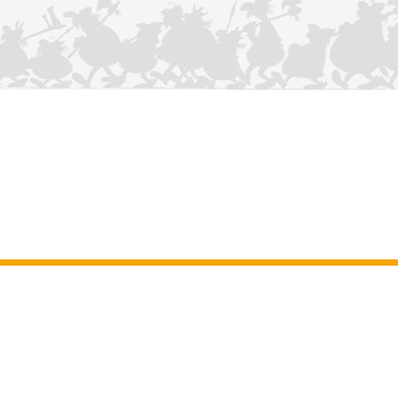
KONTAKTIEREN SIE UNS
Impressum
–
Allgemeine Nutzungsbedingungen der Website
–
Personenbezogene daten
–
Cookie-Richtlinie
–
Manuskripte
ASTERIX
OBELIX
IDEFIX
/ © 2025 LES ÉDITIONS ALBERT RENÉ / GOSCINNY -
®
®
®