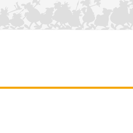
KONTAKTIEREN SIE UNS
Impressum
–
Allgemeine Nutzungsbedingungen der Website
–
Personenbezogene daten
–
Cookie-Richtlinie
–
Manuskripte
ASTERIX
OBELIX
IDEFIX
/ © 2025 LES ÉDITIONS ALBERT RENÉ / GOSCINNY -
®
®
®