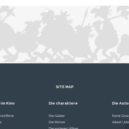
SITE MAP
 im Kino
Die charaktere
Die Auto
rickfilme
Die Gallier
René Gosc
e
Die Römer
Albert Ude
Die anderen Völker