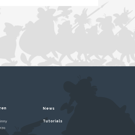
ren
News
inny
Tutorials
rzo