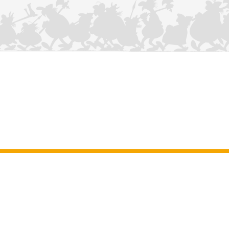
KONTAKTIEREN SIE UNS
Impressum
–
Allgemeine Nutzungsbedingungen der Website
–
Personenbezogene daten
–
Cookie-Richtlinie
–
Manuskripte
ASTERIX
OBELIX
IDEFIX
/ © 2025 LES ÉDITIONS ALBERT RENÉ / GOSCINNY -
®
®
®