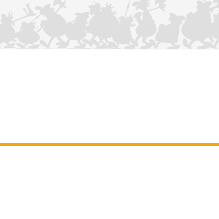
KONTAKTIEREN SIE UNS
Impressum
–
Allgemeine Nutzungsbedingungen der Website
–
Personenbezogene daten
–
Cookie-Richtlinie
–
Manuskripte
ASTERIX
OBELIX
IDEFIX
/ © 2025 LES ÉDITIONS ALBERT RENÉ / GOSCINNY -
®
®
®