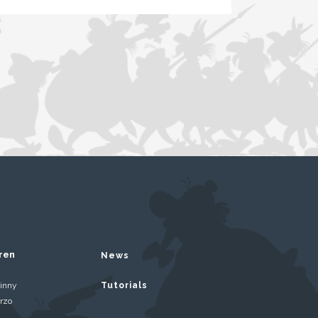
ren
News
inny
Tutorials
rzo