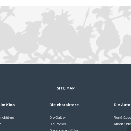
SITE MAP
 im Kino
Die charaktere
Die Auto
rickfilme
Die Gallier
René Gosc
e
Die Römer
Albert Ude
Die anderen Völker