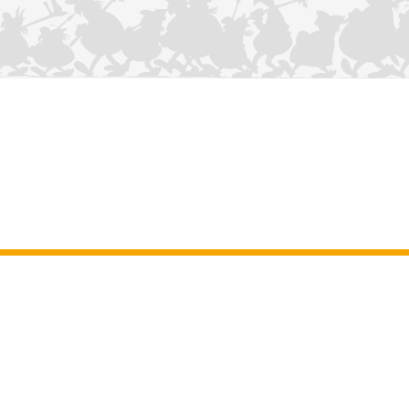
CONTÁCTANOS
Aviso legal
–
Terminos y Condiciones Generales del sitio web
–
Datos
personales
–
Política de cookies
–
Manuscritos
ASTERIX
OBELIX
IDEFIX
/ © 2025 LES ÉDITIONS ALBERT RENÉ / GOSCINNY -
®
®
®
UDERZO