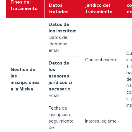
Fines del
Datos
jurídico del
co
tratamiento
tratados
tratamiento
de
Datos de
los inscritos:
Datos de
identidad,
email
Du
Consentimiento
ins
Datos de
si
Gestión de
los
ba
las
asesores
de
inscripciones
jurídicos si
úl
a la Misiva
necesario:
co
Email
la
ins
Fecha de
inscripción,
seguimiento
Interés legitimo
de