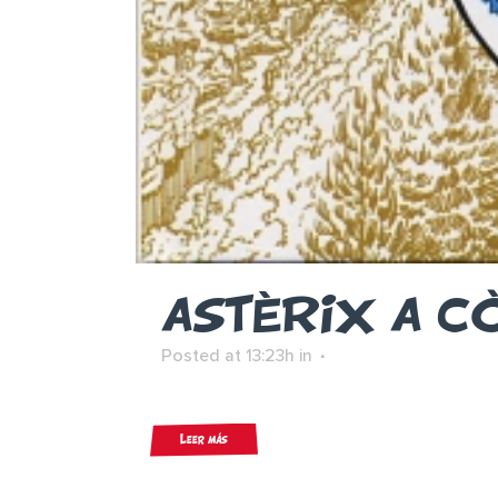
ASTÈRIX A 
Posted at 13:23h
in
Leer más