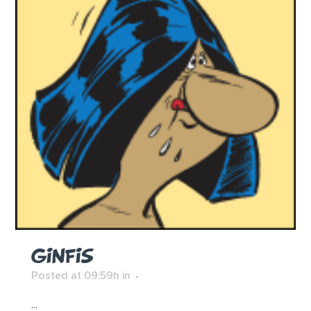
GINFIS
Posted at 09:59h
in
...