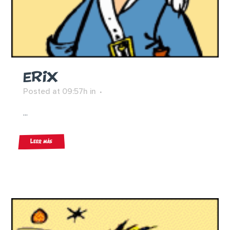
ERIX
Posted at 09:57h
in
...
Leer más