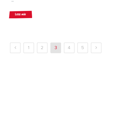
...
Leer más
1
2
3
4
5