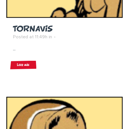
TORNAVIS
Posted at 11:49h
in
...
Leer más