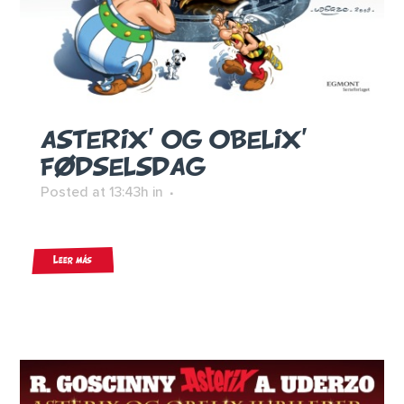
ASTERIX’ OG OBELIX’
FØDSELSDAG
Posted at 13:43h
in
Leer más