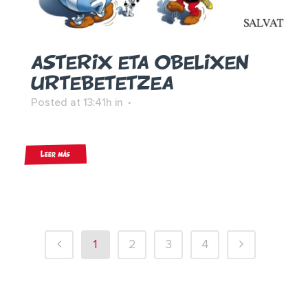
ASTERIX ETA OBELIXEN
URTEBETETZEA
Posted at 13:41h
in
Leer más
1
2
3
4