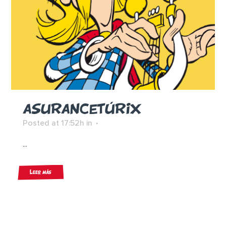
ASURANCETÚRIX
Posted at 17:52h
in
...
Leer más