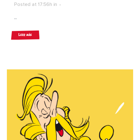
Posted at 17:56h
in
...
Leer más