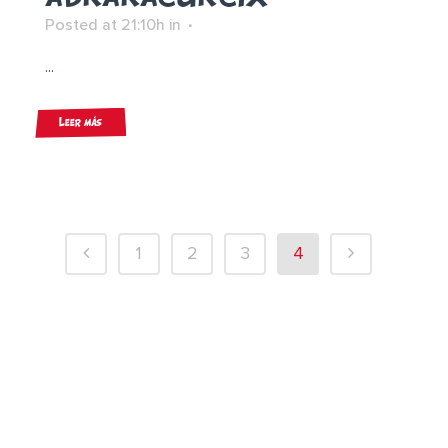
Posted at 21:10h
in
...
Leer más
1
2
3
4