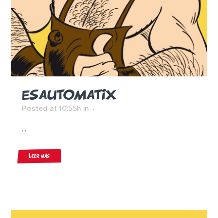
ESAUTOMATIX
Posted at 10:55h
in
...
Leer más