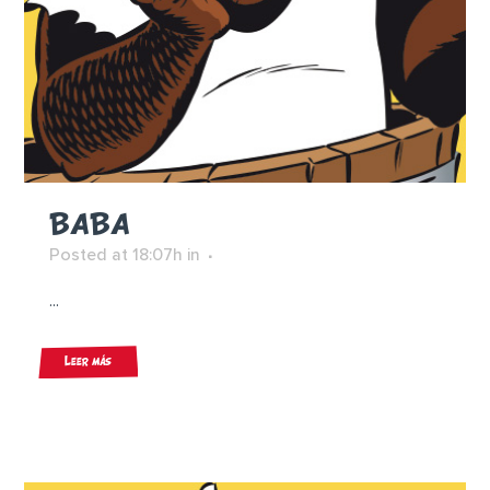
BABA
Posted at 18:07h
in
...
Leer más