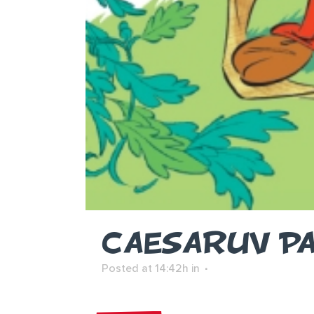
CAESARUV P
Posted at 14:42h
in