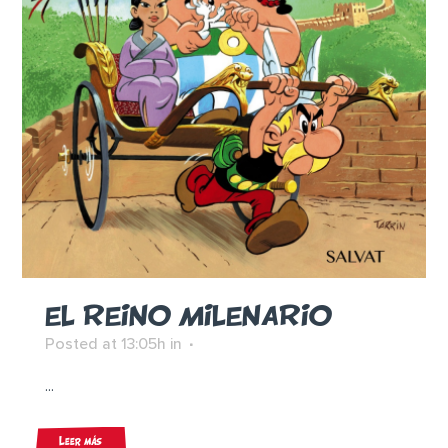
EL REINO MILENARIO
Posted at 13:05h
in
...
Leer más