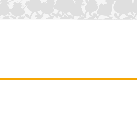
CONTÁCTANOS
Aviso legal
–
Terminos y Condiciones Generales del sitio web
–
Datos
personales
–
Política de cookies
–
Manuscritos
ASTERIX
OBELIX
IDEFIX
/ © 2025 LES ÉDITIONS ALBERT RENÉ / GOSCINNY -
®
®
®
UDERZO