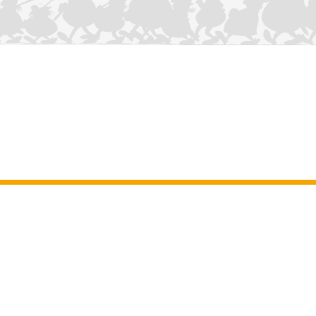
CONTÁCTANOS
Aviso legal
–
Terminos y Condiciones Generales del sitio web
–
Datos
personales
–
Política de cookies
–
Manuscritos
ASTERIX
OBELIX
IDEFIX
/ © 2025 LES ÉDITIONS ALBERT RENÉ / GOSCINNY -
®
®
®
UDERZO