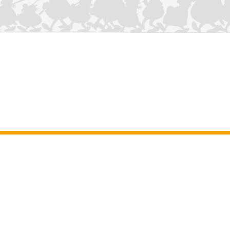
CONTÁCTANOS
Aviso legal
–
Terminos y Condiciones Generales del sitio web
–
Datos
personales
–
Política de cookies
–
Manuscritos
ASTERIX
OBELIX
IDEFIX
/ © 2025 LES ÉDITIONS ALBERT RENÉ / GOSCINNY -
®
®
®
UDERZO