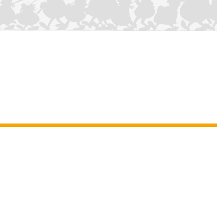
CONTÁCTANOS
Aviso legal
–
Terminos y Condiciones Generales del sitio web
–
Datos
personales
–
Política de cookies
–
Manuscritos
ASTERIX
OBELIX
IDEFIX
/ © 2025 LES ÉDITIONS ALBERT RENÉ / GOSCINNY -
®
®
®
UDERZO