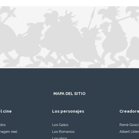
MAPA DEL SITIO
l cine
Los personajes
Creador
ados
Los Galos
René Gosc
magen real
Los Romanos
Albert Ude
Los otros…