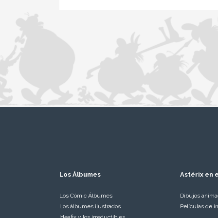
Los Álbumes
Astérix en e
Los Cómic Álbumes
Dibujos anim
Los álbumes ilustrados
Películas de i
Ideafix y los irreductibles