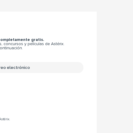
 completamente gratis.
 concursos y películas de Astérix.
continuación.
Astérix.