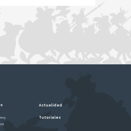
es
Actualidad
inny
Tutoriales
rzo