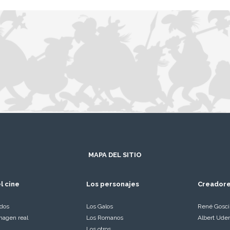
MAPA DEL SITIO
l cine
Los personajes
Creador
ados
Los Galos
René Gosc
magen real
Los Romanos
Albert Ude
Los otros…