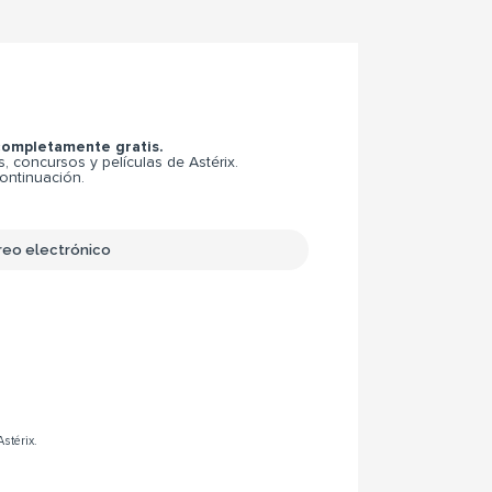
 completamente gratis.
 concursos y películas de Astérix.
continuación.
Astérix.