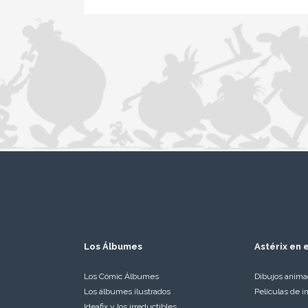
Los Álbumes
Astérix en e
Los Cómic Álbumes
Dibujos anim
Los álbumes ilustrados
Películas de i
Ideafix y los irreductibles