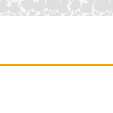
CONTÁCTANOS
Aviso legal
–
Terminos y Condiciones Generales del sitio web
–
Datos
personales
–
Política de cookies
–
Manuscritos
ASTERIX
OBELIX
IDEFIX
/ © 2025 LES ÉDITIONS ALBERT RENÉ / GOSCINNY -
®
®
®
UDERZO