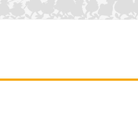
CONTÁCTANOS
Aviso legal
–
Terminos y Condiciones Generales del sitio web
–
Datos
personales
–
Política de cookies
–
Manuscritos
ASTERIX
OBELIX
IDEFIX
/ © 2025 LES ÉDITIONS ALBERT RENÉ / GOSCINNY -
®
®
®
UDERZO