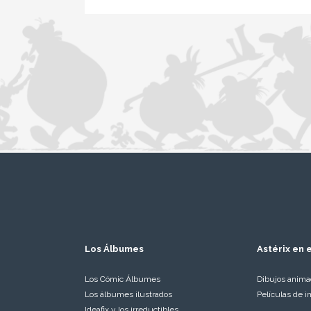
Los Álbumes
Astérix en e
Los Cómic Álbumes
Dibujos anim
Los álbumes ilustrados
Películas de i
Ideafix y los irreductibles