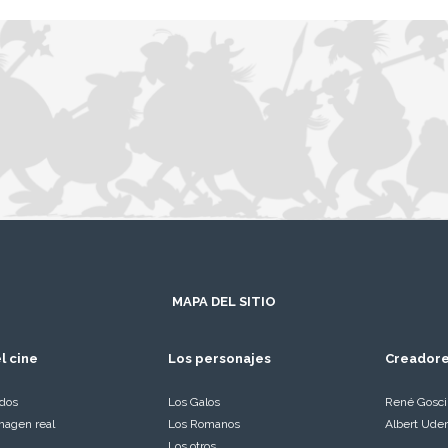
MAPA DEL SITIO
l cine
Los personajes
Creador
ados
Los Galos
René Gosc
magen real
Los Romanos
Albert Ude
Los otros…