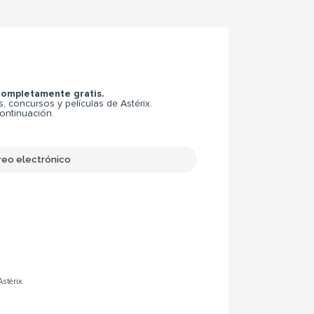
 completamente gratis.
 concursos y películas de Astérix.
continuación.
Astérix.