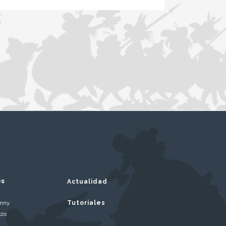
es
Actualidad
inny
Tutoriales
rzo