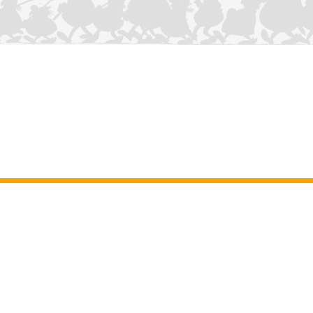
CONTÁCTANOS
Aviso legal
–
Terminos y Condiciones Generales del sitio web
–
Datos
personales
–
Política de cookies
–
Manuscritos
ASTERIX
OBELIX
IDEFIX
/ © 2025 LES ÉDITIONS ALBERT RENÉ / GOSCINNY -
®
®
®
UDERZO