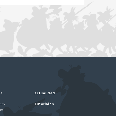
es
Actualidad
inny
Tutoriales
rzo