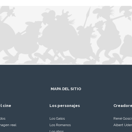
MAPA DEL SITIO
l cine
Los personajes
Creador
ados
Los Galos
René Gosc
magen real
Los Romanos
Albert Ude
Los otros…