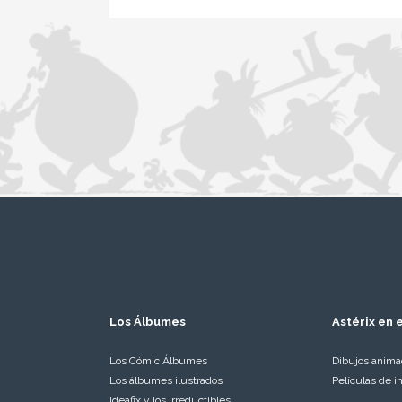
Los Álbumes
Astérix en e
Los Cómic Álbumes
Dibujos anim
Los álbumes ilustrados
Películas de i
Ideafix y los irreductibles