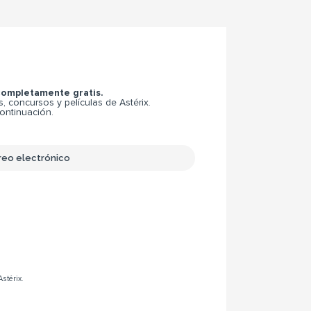
 completamente gratis.
 concursos y películas de Astérix.
continuación.
Astérix.