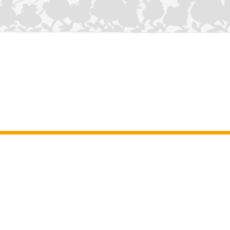
CONTÁCTANOS
Aviso legal
–
Terminos y Condiciones Generales del sitio web
–
Datos
personales
–
Política de cookies
–
Manuscritos
ASTERIX
OBELIX
IDEFIX
/ © 2025 LES ÉDITIONS ALBERT RENÉ / GOSCINNY -
®
®
®
UDERZO