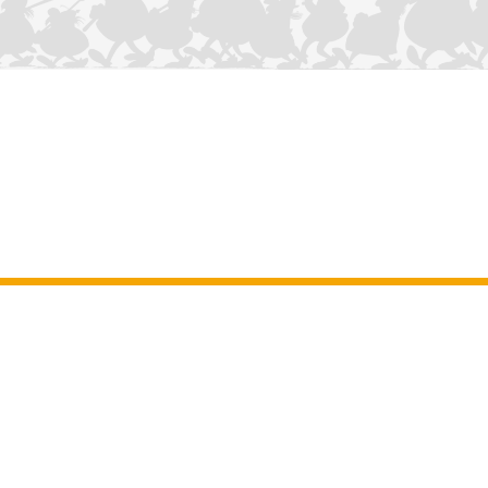
CONTÁCTANOS
Aviso legal
–
Terminos y Condiciones Generales del sitio web
–
Datos
personales
–
Política de cookies
–
Manuscritos
ASTERIX
OBELIX
IDEFIX
/ © 2025 LES ÉDITIONS ALBERT RENÉ / GOSCINNY -
®
®
®
UDERZO