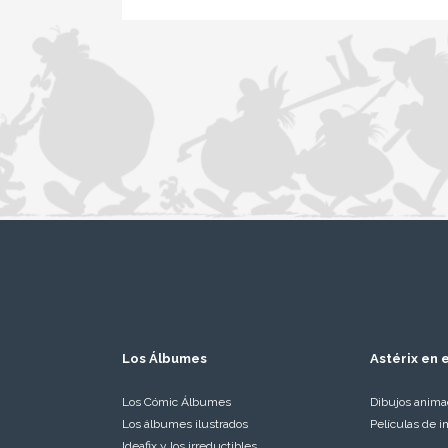
Los Álbumes
Astérix en e
Los Cómic Álbumes
Dibujos anim
Los álbumes ilustrados
Películas de i
Ideafix y los irreductibles