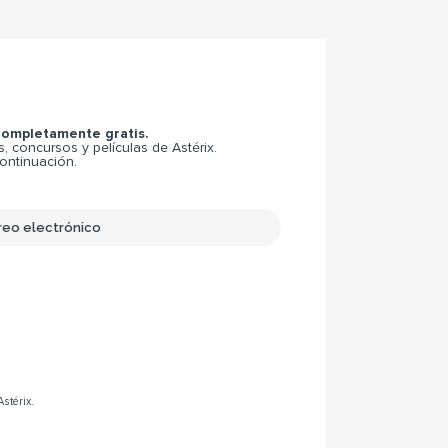
 completamente gratis.
 concursos y películas de Astérix.
continuación.
Astérix.