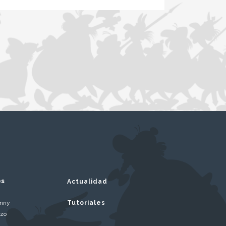
es
Actualidad
inny
Tutoriales
rzo