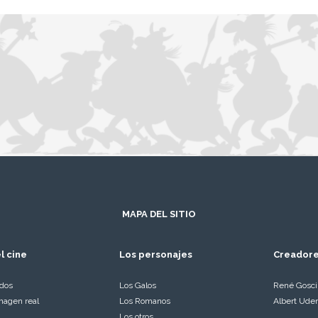
MAPA DEL SITIO
l cine
Los personajes
Creador
ados
Los Galos
René Gosc
magen real
Los Romanos
Albert Ude
Los otros…