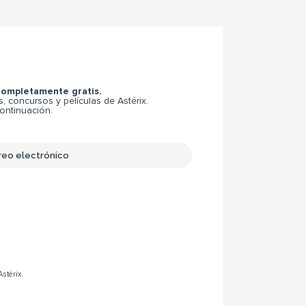
 completamente gratis.
 concursos y películas de Astérix.
continuación.
Astérix.