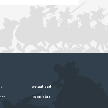
es
Actualidad
inny
Tutoriales
rzo