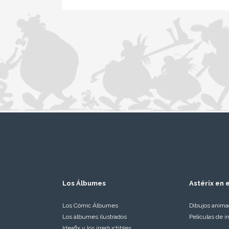
Los Álbumes
Astérix en e
Los Cómic Álbumes
Dibujos anim
Los álbumes ilustrados
Películas de i
Ideafix y los irreductibles