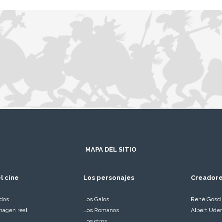
MAPA DEL SITIO
l cine
Los personajes
Creador
ados
Los Galos
René Gosc
magen real
Los Romanos
Albert Ude
Los otros…